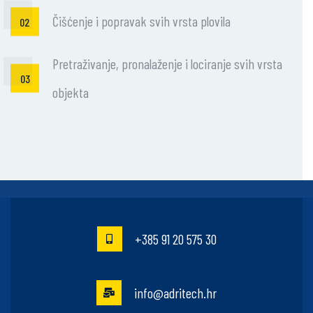
Čišćenje i popravak svih vrsta plovila
Pretraživanje, pronalaženje i lociranje svih vrsta
objekta
+385 91 20 575 30
info@adritech.hr