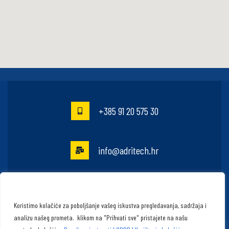
+385 91 20 575 30
info@adritech.hr
Veruda 17, Pula, HR
Koristimo kolačiće za poboljšanje vašeg iskustva pregledavanja, sadržaja i
analizu našeg prometa.
k
likom na "Prihvati sve" pristajete na našu